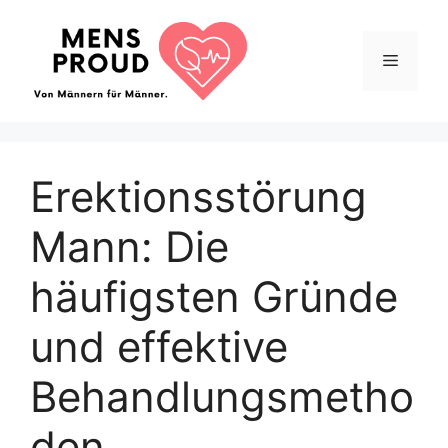
Zum
Inhalt
Menü
springen
Erektionsstörung
Mann: Die
häufigsten Gründe
und effektive
Behandlungsmetho
den