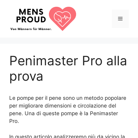
Vai
al
Menu
contenuto
Penimaster Pro alla
prova
Le pompe per il pene sono un metodo popolare
per migliorare dimensioni e circolazione del
pene. Una di queste pompe è la Penimaster
Pro.
In questo articolo analizzeremo più da vicino la