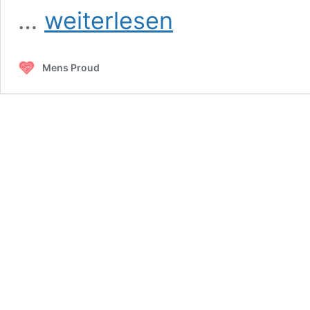
Durchschnittliche
…
weiterlesen
Penisgröße
Mens Proud